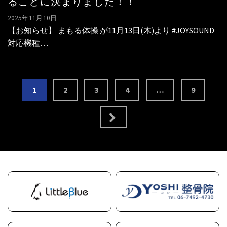
ることに決まりました！！
2025年11月10日
【お知らせ】 まもる体操 が11月13日(木)より #JOYSOUND
対応機種…
投
1
2
3
4
…
9
稿
の
ペ
ー
ジ
送
り